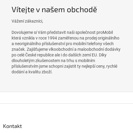
e
Vítejte v našem obchodě
m
o
Vážení zákazníci,
b
Dovolujeme si Vám představit naši společnost proMobil
c
která vznikla v roce 1994 zaměřenou na prodej originálního
a neoriginálního příslušenství pro mobilní telefony
všech
h
značek. Zajišťujeme vlkoobchodní a maloobchodní dodávky
o
po celé České republice ale i do dalších zemí EU. Díky
dlouholetým zkušenostem na trhu s mobilním
d
příslušenstvím jsme schopni zajistit ty nejlepší ceny, rychlé
ě
dodání a kvalitu zboží.
Z
á
p
a
Kontakt
t