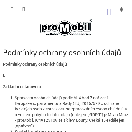
Přejít
na
NÁKUP
obsah
KOŠÍK
Podmínky ochrany osobních údajů
Podmínky ochrany osobních údajů
I.
Základní ustanovení
Správcem osobních údajů podle čl. 4 bod 7 nařízení
Evropského parlamentu a Rady (EU) 2016/679 o ochraně
fyzických osob v souvislosti se zpracováním osobních údajů a
o volném pohybu těchto údajů (dále jen: „
GDPR
”) je Milan Mráz
- proMobil, IČ49125109 se sídlem Louny, Česká 154 (dále jen:
„
správce
“).
Kontaktní údaje správce jsou