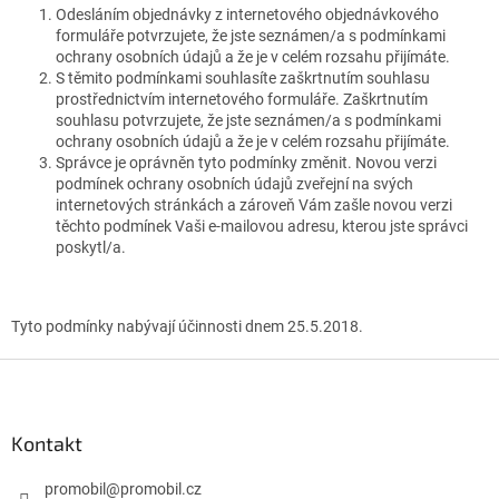
Odesláním objednávky z internetového objednávkového
formuláře potvrzujete, že jste seznámen/a s podmínkami
ochrany osobních údajů a že je v celém rozsahu přijímáte.
S těmito podmínkami souhlasíte zaškrtnutím souhlasu
prostřednictvím internetového formuláře. Zaškrtnutím
souhlasu potvrzujete, že jste seznámen/a s podmínkami
ochrany osobních údajů a že je v celém rozsahu přijímáte.
Správce je oprávněn tyto podmínky změnit. Novou verzi
podmínek ochrany osobních údajů zveřejní na svých
internetových stránkách a zároveň Vám zašle novou verzi
těchto podmínek Vaši e-mailovou adresu, kterou jste správci
poskytl/a.
Tyto podmínky nabývají účinnosti dnem 25.5.2018.
Z
á
p
a
Kontakt
t
í
promobil
@
promobil.cz