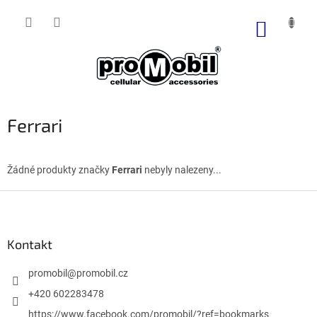
Přejít
na
NÁKUP
obsah
KOŠÍK
Ferrari
Žádné produkty značky
Ferrari
nebyly nalezeny...
Z
á
p
a
Kontakt
t
í
promobil
@
promobil.cz
+420 602283478
https://www.facebook.com/promobil/?ref=bookmarks