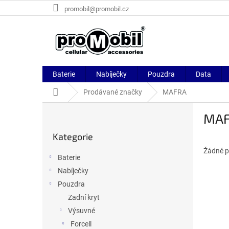
Přejít
promobil@promobil.cz
na
obsah
Baterie
Nabíječky
Pouzdra
Data
Domů
Prodávané značky
MAFRA
P
MA
o
Přeskočit
s
Kategorie
kategorie
t
r
Žádné p
Baterie
a
Nabíječky
n
Pouzdra
n
í
Zadní kryt
p
Výsuvné
a
Forcell