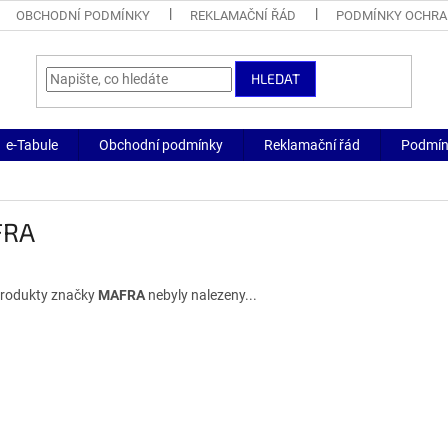
OBCHODNÍ PODMÍNKY
REKLAMAČNÍ ŘÁD
PODMÍNKY OCHRA
HLEDAT
e-Tabule
Obchodní podmínky
Reklamační řád
Podmín
FRA
rodukty značky
MAFRA
nebyly nalezeny...