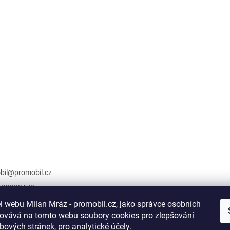
bil
@
promobil.cz
602283478
://www.facebook.c
l webu Milan Mráz - promobil.cz, jako správce osobních
omobil/?ref=book
covává na tomto webu soubory cookies pro zlepšování
bových stránek, pro analytické účely.