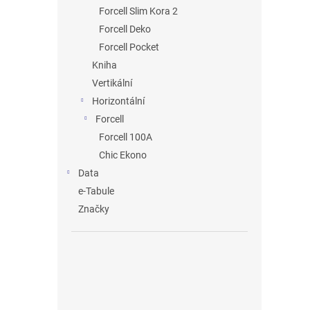
n
Forcell Slim Kora 2
e
Forcell Deko
l
Forcell Pocket
Kniha
Vertikální
Horizontální
Forcell
Forcell 100A
Chic Ekono
Data
e-Tabule
Značky