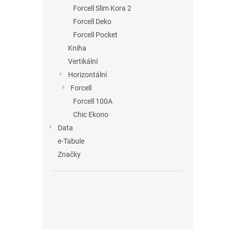
n
Forcell Slim Kora 2
e
Forcell Deko
l
Forcell Pocket
Kniha
Vertikální
Horizontální
Forcell
Forcell 100A
Chic Ekono
Data
e-Tabule
Značky