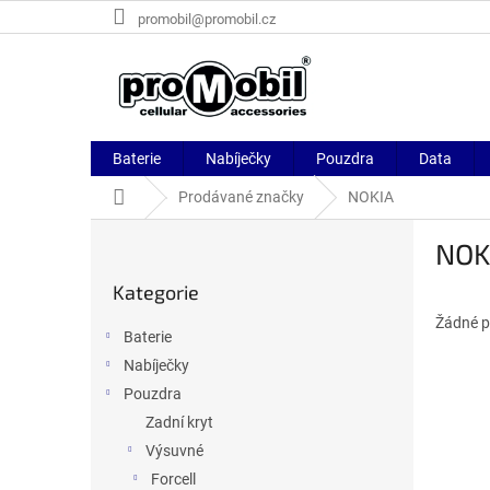
Přejít
promobil@promobil.cz
na
obsah
Baterie
Nabíječky
Pouzdra
Data
Domů
Prodávané značky
NOKIA
P
NOK
o
Přeskočit
s
Kategorie
kategorie
t
r
Žádné p
Baterie
a
Nabíječky
n
Pouzdra
n
í
Zadní kryt
p
Výsuvné
a
Forcell