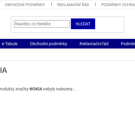
OBCHODNÍ PODMÍNKY
REKLAMAČNÍ ŘÁD
PODMÍNKY OCHRA
HLEDAT
e-Tabule
Obchodní podmínky
Reklamační řád
Podmín
IA
rodukty značky
NOKIA
nebyly nalezeny...