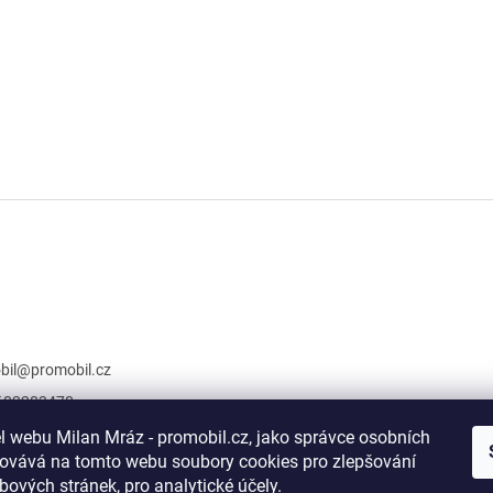
bil
@
promobil.cz
602283478
://www.facebook.c
l webu Milan Mráz - promobil.cz, jako správce osobních
omobil/?ref=book
covává na tomto webu soubory cookies pro zlepšování
bových stránek, pro analytické účely.