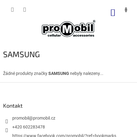
Přejít
na
NÁKUP
obsah
KOŠÍK
SAMSUNG
Žádné produkty značky
SAMSUNG
nebyly nalezeny...
Z
á
p
a
Kontakt
t
í
promobil
@
promobil.cz
+420 602283478
https://www.facebook.com/promobil/?ref=bookmarks