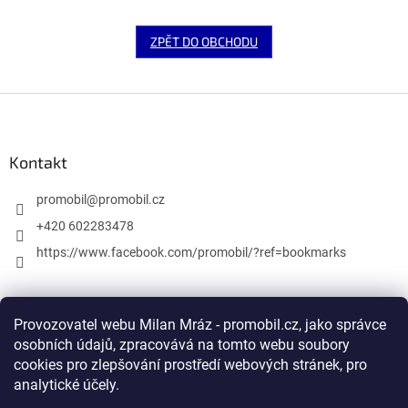
ZPĚT DO OBCHODU
Z
á
p
a
Kontakt
t
í
promobil
@
promobil.cz
+420 602283478
https://www.facebook.com/promobil/?ref=bookmarks
Provozovatel webu Milan Mráz - promobil.cz, jako správce
Facebook
osobních údajů, zpracovává na tomto webu soubory
cookies pro zlepšování prostředí webových stránek, pro
analytické účely.