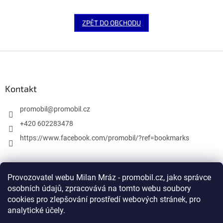
ZPĚT DO OBCHODU
Z
á
p
a
Kontakt
t
í
promobil
@
promobil.cz
+420 602283478
https://www.facebook.com/promobil/?ref=bookmarks
Provozovatel webu Milan Mráz - promobil.cz, jako správce
Facebook
osobních údajů, zpracovává na tomto webu soubory
cookies pro zlepšování prostředí webových stránek, pro
analytické účely.