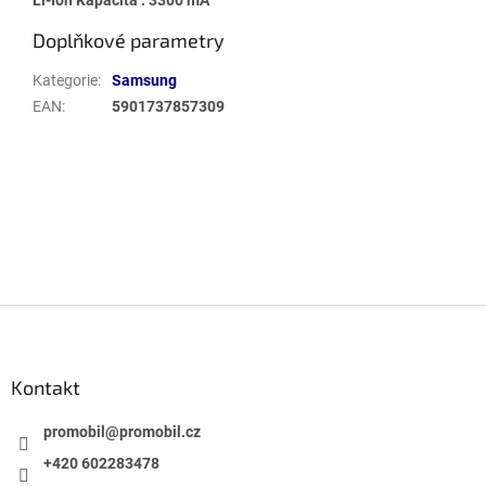
Doplňkové parametry
Kategorie
:
Samsung
EAN
:
5901737857309
Buďte první, kdo napíše příspěvek k této položce.
PŘIDAT KOMENTÁŘ
Z
á
p
a
Kontakt
t
í
promobil
@
promobil.cz
+420 602283478