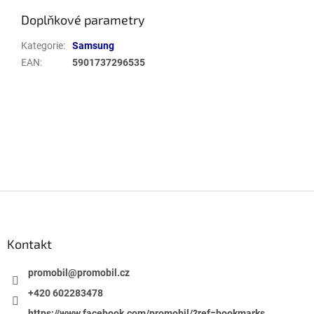
Doplňkové parametry
Kategorie
:
Samsung
EAN
:
5901737296535
Buďte první, kdo napíše příspěvek k této položce.
PŘIDAT KOMENTÁŘ
Z
á
p
a
Kontakt
t
í
promobil
@
promobil.cz
+420 602283478
https://www.facebook.com/promobil/?ref=bookmarks