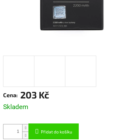
203 Kč
Měrná
Skladem
cena:
Přidat do košíku